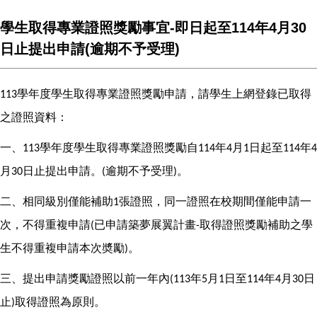
學生取得專業證照獎勵事宜-即日起至114年4月30
日止提出申請(逾期不予受理)
學年度學生取得專業證照獎勵申請，請學生上網登錄已取得
113
之證照資料：
一、
學年度學生取得專業證照獎勵自
年
月
日起至
年
113
114
4
1
114
4
月
日止提出申請。
逾期不予受理
。
30
(
)
二、相同級別僅能補助
張證照，同一證照在校期間僅能申請一
1
次，不得重複申請
已申請築夢展翼計畫
取得證照獎勵補助之學
(
-
生不得重複申請本次奬勵
。
)
三、提出申請獎勵證照以前一年內
年
月
日至
年
月
日
(113
5
1
114
4
30
止
取得證照為原則。
)