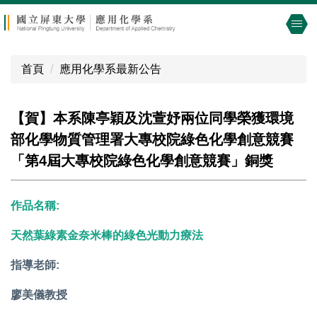
跳
到
主
要
首頁
應用化學系最新公告
內
容
區
【賀】本系陳亭穎及沈萱妤兩位同學榮獲環境
部化學物質管理署大專校院綠色化學創意競賽
「第4屆大專校院綠色化學創意競賽」銅獎
作品名稱:
天然葉綠素金奈米棒的綠色光動力療法
指導老師:
廖美儀教授