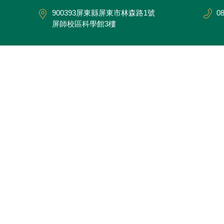
900393屏東縣屏東市林森路1號
08
屏師校區科學館3樓