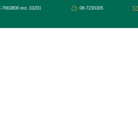
-7663800 ext. 33201
08-7230305