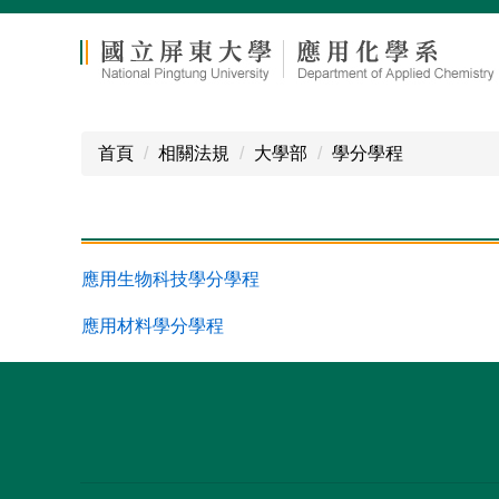
跳
到
主
要
內
容
首頁
相關法規
大學部
學分學程
區
應用生物科技學分學程
應用材料學分學程