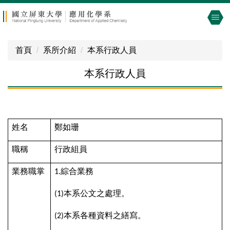
跳
到
主
要
首頁
系所介紹
本系行政人員
內
容
本系行政人員
區
姓名
鄭如珊
職稱
行政組員
業務職掌
綜合業務
1.
本系公文之處理。
(1)
本系各種資料之繕寫。
(2)